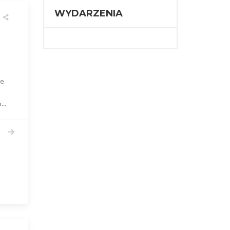
WYDARZENIA
ie
..