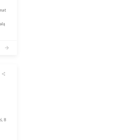
mat
alą
ś, 8