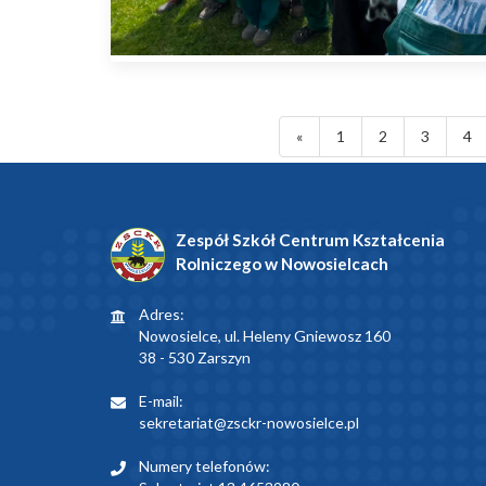
«
1
2
3
4
Zespół Szkół Centrum Kształcenia
Rolniczego w Nowosielcach
Adres:
Nowosielce, ul. Heleny Gniewosz 160
38 - 530 Zarszyn
E-mail:
sekretariat@zsckr-nowosielce.pl
Numery telefonów: