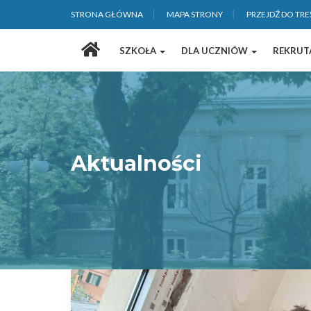
STRONA GŁÓWNA
MAPA STRONY
PRZEJDŹ DO TRE
Strona
SZKOŁA
DLA UCZNIÓW
REKRUT
główna
Aktualności