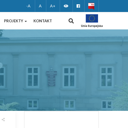
Zmień
Facebook
-A
A
A+
wersję
WYSZUKIWANIE
PROJEKTY
KONTAKT
kontrastową