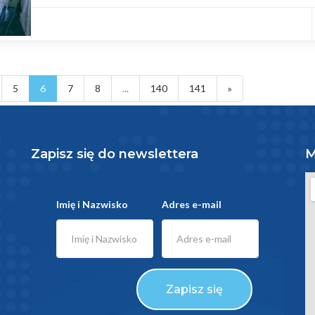
5
6
7
8
...
140
141
»
Zapisz się do newslettera
M
Imię i Nazwisko
Adres e-mail
Zapisz się