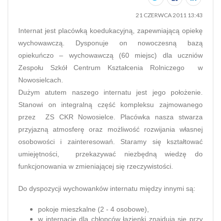
21 CZERWCA 2011 13:43
Internat jest placówką koedukacyjną, zapewniającą opiekę
wychowawczą. Dysponuje on nowoczesną bazą
opiekuńczo – wychowawczą (60 miejsc) dla uczniów
Zespołu Szkół Centrum Kształcenia Rolniczego w
Nowosielcach.
Dużym atutem naszego internatu jest jego położenie.
Stanowi on integralną część kompleksu zajmowanego
przez ZS CKR Nowosielce. Placówka nasza stwarza
przyjazną atmosferę oraz możliwość rozwijania własnej
osobowości i zainteresowań. Staramy się kształtować
umiejętności, przekazywać niezbędną wiedzę do
funkcjonowania w zmieniającej się rzeczywistości.
Do dyspozycji wychowanków internatu między innymi są:
pokoje mieszkalne (2 - 4 osobowe),
w internacie dla chłopców łazienki znajdują się przy