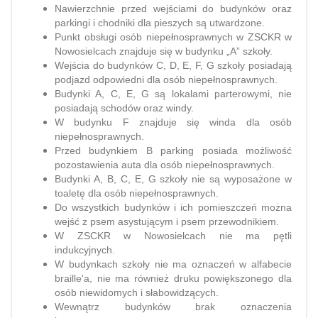
Nawierzchnie przed wejściami do budynków oraz
parkingi i chodniki dla pieszych są utwardzone.
Punkt obsługi osób niepełnosprawnych w ZSCKR w
Nowosielcach znajduje się w budynku „A” szkoły.
Wejścia do budynków C, D, E, F, G szkoły posiadają
podjazd odpowiedni dla osób niepełnosprawnych.
Budynki A, C, E, G są lokalami parterowymi, nie
posiadają schodów oraz windy.
W budynku F znajduje się winda dla osób
niepełnosprawnych.
Przed budynkiem B parking posiada możliwość
pozostawienia auta dla osób niepełnosprawnych.
Budynki A, B, C, E, G szkoły nie są wyposażone w
toaletę dla osób niepełnosprawnych.
Do wszystkich budynków i ich pomieszczeń można
wejść z psem asystującym i psem przewodnikiem.
W ZSCKR w Nowosielcach nie ma pętli
indukcyjnych.
W budynkach szkoły nie ma oznaczeń w alfabecie
braille'a, nie ma również druku powiększonego dla
osób niewidomych i słabowidzących.
Wewnątrz budynków brak oznaczenia