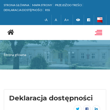
STRONA GŁÓWNA
MAPA STRONY
PRZEJDŹ DO TREŚCI
DEKLARACJA DOSTĘPNOŚCI
RSS
Zmień
Facebook
-A
A
A+
Strona
wersję
główna
Toggle
navigat
kontrastową
Strona główna
Deklaracja dostępności