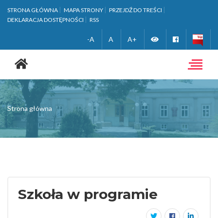
STRONA GŁÓWNA
MAPA STRONY
PRZEJDŹ DO TREŚCI
DEKLARACJA DOSTĘPNOŚCI
RSS
Zmień
Facebook
-A
A
A+
Strona
wersję
główna
Toggle
navigat
kontrastową
Strona główna
Szkoła w programie