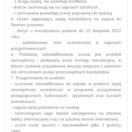
z drugą osobą, nie wywołują konfliktów,
- dobrze zachowują się na zajęciach szkolnych,
- z zachowania posiadają ocenę poprawną lub wyższą.
d. Uczeń zgłaszający swoją kandydaturę na wyjazd do
Niemiec powinien:
- złożyć u koordynatora podanie do 12 listopada 2012
roku,
- zadeklarować chęć uczestnictwa w zajęciach
przygotowawczych.
e. Podstawą zakwalifikowania ucznia jest protokół
sporządzony i podpisany przez komisję rekrutacyjną, w
którym zostanie uzasadniona decyzja związana z wyborem
lub odrzuceniem podań poszczególnych kandydatów.
7. Przygotowanie do praktyki:
- uczniowie zakwalifikowani do udziału w praktyce będą
obowiązkowo uczestniczyć w programie przygotowań
pedagogicznych, kulturowych, językowych oraz kursach
zawodowych,
- zajęcia będą podzielone na moduły,
- harmonogram zajęć będzie udostępniony na szkolnej
tablicy informacyjnej oraz na szkolnej stronie internetowej,
- uczeń może opuścić i usprawiedliwić tylko 2 godziny
zajęć,