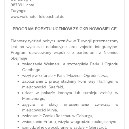
98739 Lichte
Turyngia
www.waldhotel-feldbachtal.de
PROGRAM POBYTU UCZNIÓW ZS CKR NOWOSIELCE
Pierwszy tydzień pobytu uczniów w Turyngii przeznaczony
jest na wycieczki edukacyjne oraz zajęcie integracyjne.
Program opracowany wspólnie z partnerami z Niemiec
obejmuje:
zwiedzanie Weimaru, a szczególnie Parku i Ogrodu
Goethego,
wizytę w Erfurcie – Park i Muzeum Ogrodnictwa,
zapoznanie z pracą stadniny koni rasy Haflinger w
miejscowości Saalfeld,
udział w pokazie konnym lub turnieju źrebiąt w
Moritzburgu,
zajęcia w stacji unasienniania zwierząt w
miejscowości Mihla,
zwiedzanie Zamku Rosenau w Coburgu,
zwiedzanie Erfurtu, wizyta w ogrodzie zoologicznym,
samodzielne owocobranie w sadzie – Gierstadt,