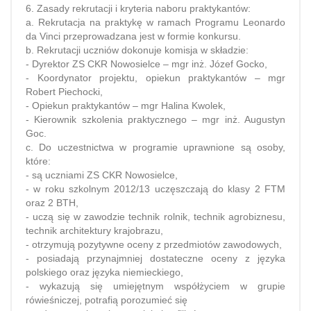
6. Zasady rekrutacji i kryteria naboru praktykantów:
a. Rekrutacja na praktykę w ramach Programu Leonardo
da Vinci przeprowadzana jest w formie konkursu.
b. Rekrutacji uczniów dokonuje komisja w składzie:
- Dyrektor ZS CKR Nowosielce – mgr inż. Józef Gocko,
- Koordynator projektu, opiekun praktykantów – mgr
Robert Piechocki,
- Opiekun praktykantów – mgr Halina Kwolek,
- Kierownik szkolenia praktycznego – mgr inż. Augustyn
Goc.
c. Do uczestnictwa w programie uprawnione są osoby,
które:
- są uczniami ZS CKR Nowosielce,
- w roku szkolnym 2012/13 uczęszczają do klasy 2 FTM
oraz 2 BTH,
- uczą się w zawodzie technik rolnik, technik agrobiznesu,
technik architektury krajobrazu,
- otrzymują pozytywne oceny z przedmiotów zawodowych,
- posiadają przynajmniej dostateczne oceny z języka
polskiego oraz języka niemieckiego,
- wykazują się umiejętnym współżyciem w grupie
rówieśniczej, potrafią porozumieć się