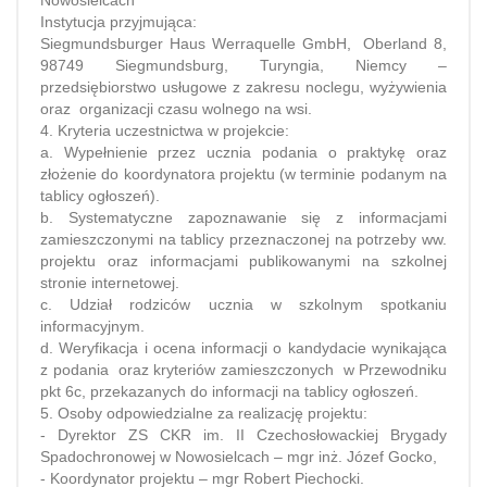
Nowosielcach
Instytucja przyjmująca:
Siegmundsburger Haus Werraquelle GmbH, Oberland 8,
98749 Siegmundsburg, Turyngia, Niemcy –
przedsiębiorstwo usługowe z zakresu noclegu, wyżywienia
oraz organizacji czasu wolnego na wsi.
4. Kryteria uczestnictwa w projekcie:
a. Wypełnienie przez ucznia podania o praktykę oraz
złożenie do koordynatora projektu (w terminie podanym na
tablicy ogłoszeń).
b. Systematyczne zapoznawanie się z informacjami
zamieszczonymi na tablicy przeznaczonej na potrzeby ww.
projektu oraz informacjami publikowanymi na szkolnej
stronie internetowej.
c. Udział rodziców ucznia w szkolnym spotkaniu
informacyjnym.
d. Weryfikacja i ocena informacji o kandydacie wynikająca
z podania oraz kryteriów zamieszczonych w Przewodniku
pkt 6c, przekazanych do informacji na tablicy ogłoszeń.
5. Osoby odpowiedzialne za realizację projektu:
- Dyrektor ZS CKR im. II Czechosłowackiej Brygady
Spadochronowej w Nowosielcach – mgr inż. Józef Gocko,
- Koordynator projektu – mgr Robert Piechocki.