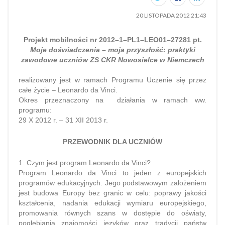
20 LISTOPADA 2012 21:43
Projekt mobilności nr 2012–1–PL1–LEO01–27281 pt.
Moje doświadczenia – moja
przyszłość: praktyki
zawodowe uczniów ZS CKR Nowosielce w Niemczech
realizowany jest w ramach Programu Uczenie się przez
całe życie – Leonardo da Vinci.
Okres przeznaczony na działania w ramach ww.
programu:
29 X 2012 r. – 31 XII 2013 r.
PRZEWODNIK DLA UCZNIÓW
1. Czym jest program Leonardo da Vinci?
Program Leonardo da Vinci to jeden z europejskich
programów edukacyjnych. Jego podstawowym założeniem
jest budowa Europy bez granic w celu: poprawy jakości
kształcenia, nadania edukacji wymiaru europejskiego,
promowania równych szans w dostępie do oświaty,
pogłębiania znajomości języków oraz tradycji państw