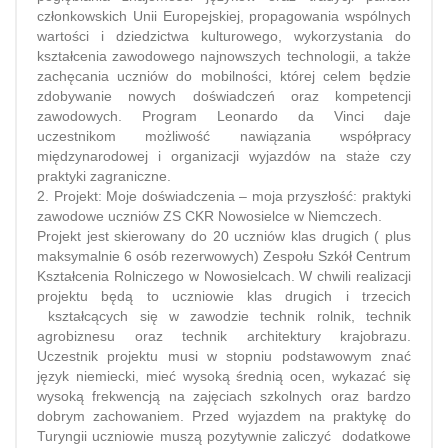
członkowskich Unii Europejskiej, propagowania wspólnych
wartości i dziedzictwa kulturowego, wykorzystania do
kształcenia zawodowego najnowszych technologii, a także
zachęcania uczniów do mobilności, której celem będzie
zdobywanie nowych doświadczeń oraz kompetencji
zawodowych. Program Leonardo da Vinci daje
uczestnikom możliwość nawiązania współpracy
międzynarodowej i organizacji wyjazdów na staże czy
praktyki zagraniczne.
2. Projekt: Moje doświadczenia – moja przyszłość: praktyki
zawodowe uczniów ZS CKR Nowosielce w Niemczech.
Projekt jest skierowany do 20 uczniów klas drugich ( plus
maksymalnie 6 osób rezerwowych) Zespołu Szkół Centrum
Kształcenia Rolniczego w Nowosielcach. W chwili realizacji
projektu będą to uczniowie klas drugich i trzecich
kształcących się w zawodzie technik rolnik, technik
agrobiznesu oraz technik architektury krajobrazu.
Uczestnik projektu musi w stopniu podstawowym znać
język niemiecki, mieć wysoką średnią ocen, wykazać się
wysoką frekwencją na zajęciach szkolnych oraz bardzo
dobrym zachowaniem. Przed wyjazdem na praktykę do
Turyngii uczniowie muszą pozytywnie zaliczyć dodatkowe