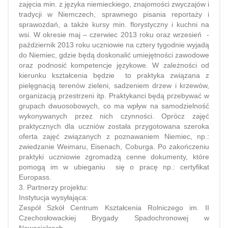
zajęcia min. z języka niemieckiego, znajomości zwyczajów i
tradycji w Niemczech, sprawnego pisania reportaży i
sprawozdań, a także kursy min. florystyczny i kuchni na
wsi. W okresie maj – czerwiec 2013 roku oraz wrzesień -
październik 2013 roku uczniowie na cztery tygodnie wyjadą
do Niemiec, gdzie będą doskonalić umiejętności zawodowe
oraz podnosić kompetencje językowe. W zależności od
kierunku kształcenia będzie to praktyka związana z
pielęgnacją terenów zieleni, sadzeniem drzew i krzewów,
organizacją przestrzeni itp. Praktykanci będą przebywać w
grupach dwuosobowych, co ma wpływ na samodzielność
wykonywanych przez nich czynności. Oprócz zajęć
praktycznych dla uczniów została przygotowana szeroka
oferta zajęć związanych z poznawaniem Niemiec, np.:
zwiedzanie Weimaru, Eisenach, Coburga. Po zakończeniu
praktyki uczniowie zgromadzą cenne dokumenty, które
pomogą im w ubieganiu się o pracę np.: certyfikat
Europass.
3. Partnerzy projektu:
Instytucja wysyłająca:
Zespół Szkół Centrum Kształcenia Rolniczego im. II
Czechosłowackiej Brygady Spadochronowej w