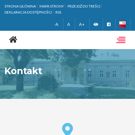
STRONA GŁÓWNA
MAPA STRONY
PRZEJDŹ DO TREŚCI
DEKLARACJA DOSTĘPNOŚCI
RSS
Zmień
Facebook
-A
A
A+
Strona
wersję
główna
Toggle
navigat
kontrastową
Kontakt