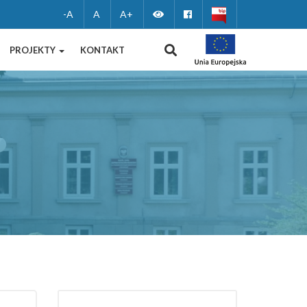
Zmień
Facebook
-A
A
A+
wersję
WYSZUKIWANIE
PROJEKTY
KONTAKT
kontrastową