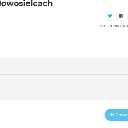
Nowosielcach
11 GRUDNIA 2020
Powró