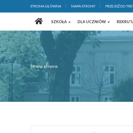
STRONA GŁÓWNA
MAPA STRONY
PRZEJDŹ DO TRE
Strona
SZKOŁA
DLA UCZNIÓW
REKRUT
główna
Strona główna