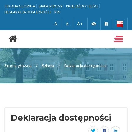
STRONA GŁÓWNA
MAPA STRONY
PRZEJDŹ DO TREŚCI
DEKLARACJA DOSTĘPNOŚCI
RSS
Zmień
Facebook
-A
A
A+
Strona
wersję
główna
Toggle
navigat
kontrastową
Strona główna
Szkoła
Deklaracja dostępności
Deklaracja dostępności