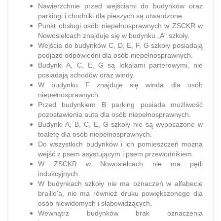
Nawierzchnie przed wejściami do budynków oraz
parkingi i chodniki dla pieszych są utwardzone.
Punkt obsługi osób niepełnosprawnych w ZSCKR w
Nowosielcach znajduje się w budynku „A” szkoły.
Wejścia do budynków C, D, E, F, G szkoły posiadają
podjazd odpowiedni dla osób niepełnosprawnych.
Budynki A, C, E, G są lokalami parterowymi, nie
posiadają schodów oraz windy.
W budynku F znajduje się winda dla osób
niepełnosprawnych.
Przed budynkiem B parking posiada możliwość
pozostawienia auta dla osób niepełnosprawnych.
Budynki A, B, C, E, G szkoły nie są wyposażone w
toaletę dla osób niepełnosprawnych.
Do wszystkich budynków i ich pomieszczeń można
wejść z psem asystującym i psem przewodnikiem.
W ZSCKR w Nowosielcach nie ma pętli
indukcyjnych.
W budynkach szkoły nie ma oznaczeń w alfabecie
braille'a, nie ma również druku powiększonego dla
osób niewidomych i słabowidzących.
Wewnątrz budynków brak oznaczenia