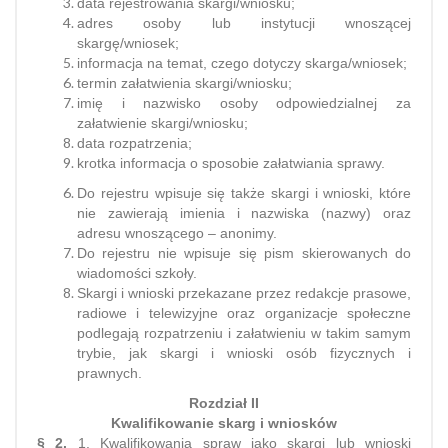
data rejestrowania skargi/wniosku;
adres osoby lub instytucji wnoszącej
skargę/wniosek;
informacja na temat, czego dotyczy skarga/wniosek;
termin załatwienia skargi/wniosku;
imię i nazwisko osoby odpowiedzialnej za
załatwienie skargi/wniosku;
data rozpatrzenia;
krotka informacja o sposobie załatwiania sprawy.
Do rejestru wpisuje się także skargi i wnioski, które
nie zawierają imienia i nazwiska (nazwy) oraz
adresu wnoszącego – anonimy.
Do rejestru nie wpisuje się pism skierowanych do
wiadomości szkoły.
Skargi i wnioski przekazane przez redakcje prasowe,
radiowe i telewizyjne oraz organizacje społeczne
podlegają rozpatrzeniu i załatwieniu w takim samym
trybie, jak skargi i wnioski osób fizycznych i
prawnych.
Rozdział II
Kwalifikowanie skarg i wniosków
§ 2.
1. Kwalifikowania spraw jako skargi lub wnioski