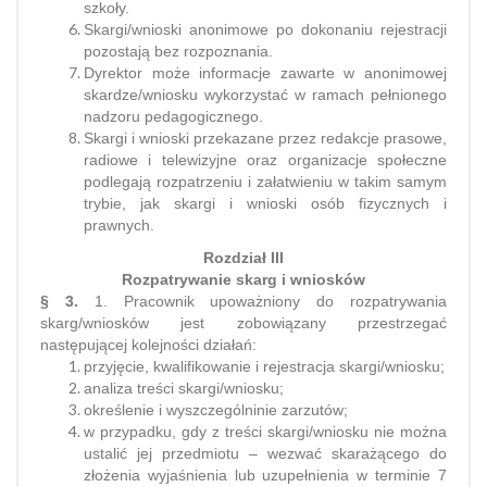
szkoły.
Skargi/wnioski anonimowe po dokonaniu rejestracji
pozostają bez rozpoznania.
Dyrektor może informacje zawarte w anonimowej
skardze/wniosku wykorzystać w ramach pełnionego
nadzoru pedagogicznego.
Skargi i wnioski przekazane przez redakcje prasowe,
radiowe i telewizyjne oraz organizacje społeczne
podlegają rozpatrzeniu i załatwieniu w takim samym
trybie, jak skargi i wnioski osób fizycznych i
prawnych.
Rozdział III
Rozpatrywanie skarg i wniosków
§ 3.
1. Pracownik upoważniony do rozpatrywania
skarg/wniosków jest zobowiązany przestrzegać
następującej kolejności działań:
przyjęcie, kwalifikowanie i rejestracja skargi/wniosku;
analiza treści skargi/wniosku;
określenie i wyszczególninie zarzutów;
w przypadku, gdy z treści skargi/wniosku nie można
ustalić jej przedmiotu – wezwać skarażącego do
złożenia wyjaśnienia lub uzupełnienia w terminie 7