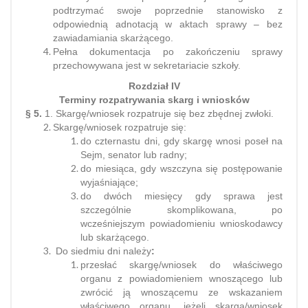
podtrzymać swoje poprzednie stanowisko z
odpowiednią adnotacją w aktach sprawy – bez
zawiadamiania skarżącego.
Pełna dokumentacja po zakończeniu sprawy
przechowywana jest w sekretariacie szkoły.
Rozdział IV
Terminy rozpatrywania skarg i wniosków
§ 5.
1. Skargę/wniosek rozpatruje się bez zbędnej zwłoki.
Skargę/wniosek rozpatruje się:
do czternastu dni, gdy skargę wnosi poseł na
Sejm, senator lub radny;
do miesiąca, gdy wszczyna się postępowanie
wyjaśniające;
do dwóch miesięcy gdy sprawa jest
szczególnie skomplikowana, po
wcześniejszym powiadomieniu wnioskodawcy
lub skarżącego.
Do siedmiu dni należy
:
przesłać skargę/wniosek do właściwego
organu z powiadomieniem wnoszącego lub
zwrócić ją wnoszącemu ze wskazaniem
właściwego organu, jeżeli skarga/wniosek