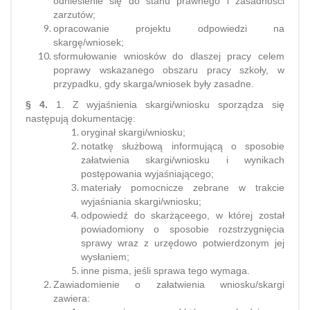
odniesienie się do stanu prawnego i zasadności
zarzutów;
opracowanie projektu odpowiedzi na
skargę/wniosek;
sformułowanie wniosków do dlaszej pracy celem
poprawy wskazanego obszaru pracy szkoły, w
przypadku, gdy skarga/wniosek były zasadne.
§ 4.
1. Z wyjaśnienia skargi/wniosku sporządza się
następują dokumentację:
oryginał skargi/wniosku;
notatkę służbową informującą o sposobie
załatwienia skargi/wniosku i wynikach
postępowania wyjaśniającego;
materiały pomocnicze zebrane w trakcie
wyjaśniania skargi/wniosku;
odpowiedź do skarżąceego, w której został
powiadomiony o sposobie rozstrzygnięcia
sprawy wraz z urzędowo potwierdzonym jej
wysłaniem;
inne pisma, jeśli sprawa tego wymaga.
Zawiadomienie o załatwienia wniosku/skargi
zawiera: