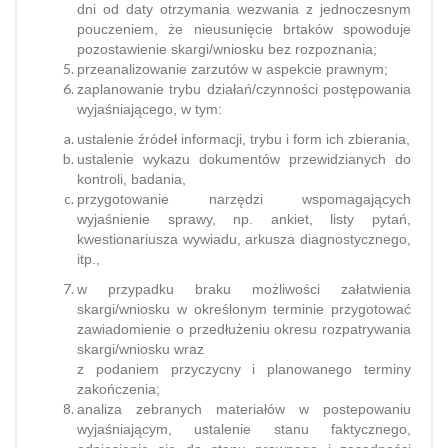
dni od daty otrzymania wezwania z jednoczesnym
pouczeniem, że nieusunięcie brtaków spowoduje
pozostawienie skargi/wniosku bez rozpoznania;
przeanalizowanie zarzutów w aspekcie prawnym;
zaplanowanie trybu działań/czynności postępowania
wyjaśniającego, w tym:
ustalenie źródeł informacji, trybu i form ich zbierania,
ustalenie wykazu dokumentów przewidzianych do
kontroli, badania,
przygotowanie narzędzi wspomagających
wyjaśnienie sprawy, np. ankiet, listy pytań,
kwestionariusza wywiadu, arkusza diagnostycznego,
itp.,
w przypadku braku możliwości załatwienia
skargi/wniosku w określonym terminie przygotować
zawiadomienie o przedłużeniu okresu rozpatrywania
skargi/wniosku wraz
z podaniem przyczycny i planowanego terminy
zakończenia;
analiza zebranych materiałów w postepowaniu
wyjaśniającym, ustalenie stanu faktycznego,