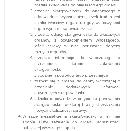
została skierowana do niewłaściwego organu;
przesłać skargę/wniosek do wnoszącego z
odpowiednim wyjaśnieniem, jeżeli trudno jest
ustalić właściwy organ lub gdy właściwy jest
organ wymiaru sprawiedliwości;
przesłać odpisy skargi/wniosku do właściwych
organów z powiadomieniem wnoszącego,
jeżeli sprawy w nich poruszane dotyczą
różnych organów;
przesłać informację do wnoszącego o
przesunięciu terminu załatwienia
skargi/wniosku
z podaniem powodów tego przesunięcia;
zwrócić się z prośbą do osoby wnoszącej o
przesłanie dodatkowych informacji
dotyczących skargi/wniosku;
udzielić odpowiedzi w przypadku ponowienia
skargi/wniosku, w której brak jest wskazania
nowych okoliczności sprawy.
W razie niezałatwienia skargi/wniosku w terminie
stronie służy zażalenie do organu administracji
publicznej wyższego stopnia.