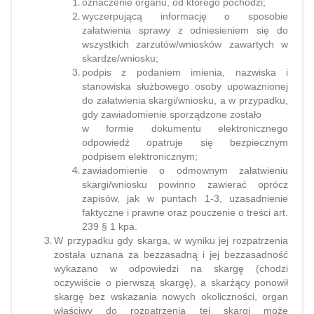
oznaczenie organu, od którego pochodzi;
wyczerpującą informację o sposobie
załatwienia sprawy z odniesieniem się do
wszystkich zarzutów/wniosków zawartych w
skardze/wniosku;
podpis z podaniem imienia, nazwiska i
stanowiska służbowego osoby upoważnionej
do załatwienia skargi/wniosku, a w przypadku,
gdy zawiadomienie sporządzone zostało
w formie dokumentu elektronicznego
odpowiedź opatruje się bezpiecznym
podpisem elektronicznym;
zawiadomienie o odmownym załatwieniu
skargi/wniosku powinno zawierać oprócz
zapisów, jak w puntach 1-3, uzasadnienie
faktyczne i prawne oraz pouczenie o treści art.
239 § 1 kpa.
W przypadku gdy skarga, w wyniku jej rozpatrzenia
została uznana za bezzasadną i jej bezzasadność
wykazano w odpowiedzi na skargę (chodzi
oczywiście o pierwszą skargę), a skarżący ponowił
skargę bez wskazania nowych okoliczności, organ
właściwy do rozpatrzenia tej skargi może