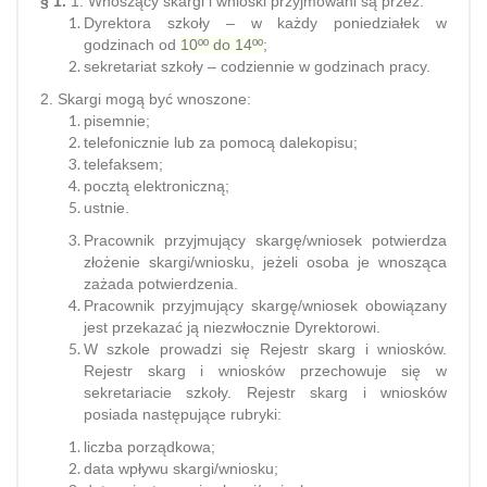
§ 1.
1. Wnoszący skargi i wnioski przyjmowani są przez:
Dyrektora szkoły – w każdy poniedziałek w
godzinach od
10ºº
do 14ºº
;
sekretariat szkoły – codziennie w godzinach pracy.
2. Skargi mogą być wnoszone:
pisemnie;
telefonicznie lub za pomocą dalekopisu;
telefaksem;
pocztą elektroniczną;
ustnie.
Pracownik przyjmujący skargę/wniosek potwierdza
złożenie skargi/wniosku, jeżeli osoba je wnosząca
zażada potwierdzenia.
Pracownik przyjmujący skargę/wniosek obowiązany
jest przekazać ją niezwłocznie Dyrektorowi.
W szkole prowadzi się Rejestr skarg i wniosków.
Rejestr skarg i wniosków przechowuje się w
sekretariacie szkoły. Rejestr skarg i wniosków
posiada następujące rubryki:
liczba porządkowa;
data wpływu skargi/wniosku;