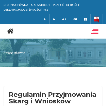
STRONA GŁÓWNA
MAPA STRONY
PRZEJDŹ DO TREŚCI
DEKLARACJA DOSTĘPNOŚCI
RSS
Zmień
Facebook
-A
A
A+
Strona
wersję
główna
Toggle
navigat
kontrastową
Strona główna
Regulamin Przyjmowania
Skarg i Wniosków