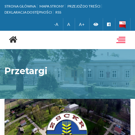
STRONA GŁÓWNA
MAPA STRONY
PRZEJDŹ DO TREŚCI
DEKLARACJA DOSTĘPNOŚCI
RSS
Zmień
Facebook
-A
A
A+
Strona
wersję
główna
Toggle
navigat
kontrastową
Przetargi