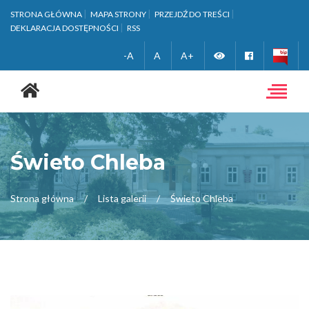
STRONA GŁÓWNA
MAPA STRONY
PRZEJDŹ DO TREŚCI
DEKLARACJA DOSTĘPNOŚCI
RSS
Zmień
Facebook
-A
A
A+
Strona
wersję
główna
Toggle
navigat
kontrastową
Świeto Chleba
Strona główna
Lista galerii
Świeto Chleba