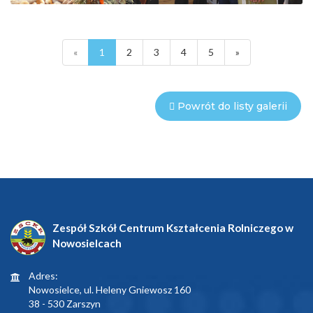
«
1
2
3
4
5
»
Powrót do listy galerii
Zespół Szkół Centrum Kształcenia Rolniczego w
Nowosielcach
Adres:
Nowosielce, ul. Heleny Gniewosz 160
38 - 530 Zarszyn