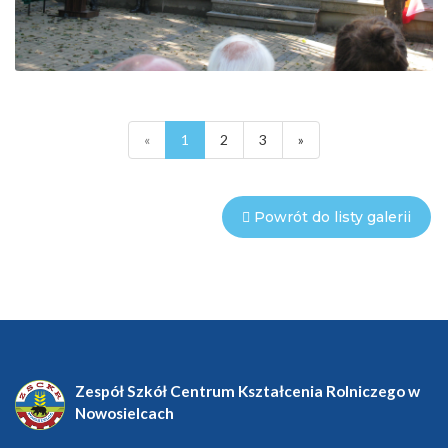
«
1
2
3
»
Powrót do listy galerii
Zespół Szkół Centrum Kształcenia Rolniczego w
Nowosielcach