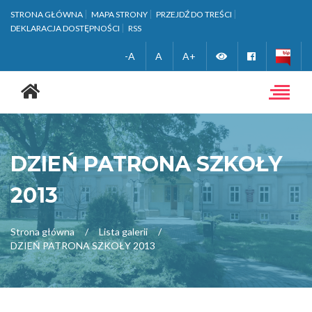
STRONA GŁÓWNA
MAPA STRONY
PRZEJDŹ DO TREŚCI
DEKLARACJA DOSTĘPNOŚCI
RSS
Zmień
Facebook
-A
A
A+
Strona
wersję
główna
Toggle
navigat
kontrastową
DZIEŃ PATRONA SZKOŁY
2013
Strona główna
Lista galerii
DZIEŃ PATRONA SZKOŁY 2013