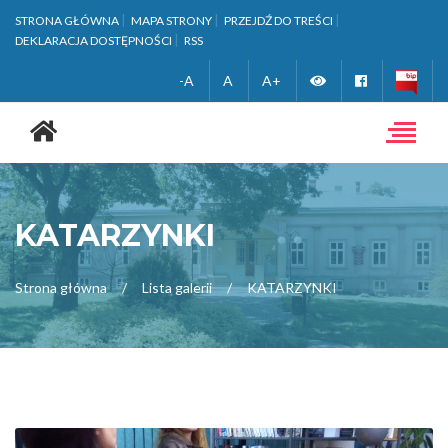
STRONA GŁÓWNA
MAPA STRONY
PRZEJDŹ DO TREŚCI
DEKLARACJA DOSTĘPNOŚCI
RSS
Zmień
Facebook
-A
A
A+
Strona
wersję
główna
Toggle
navigat
kontrastową
KATARZYNKI
Strona główna
Lista galerii
KATARZYNKI