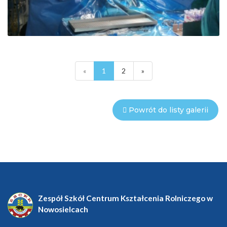
«
1
2
»
Powrót do listy galerii
Zespół Szkół Centrum Kształcenia Rolniczego w
Nowosielcach