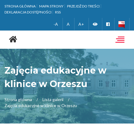
STRONA GŁÓWNA
MAPA STRONY
PRZEJDŹ DO TREŚCI
DEKLARACJA DOSTĘPNOŚCI
RSS
Zmień
Facebook
-A
A
A+
Strona
wersję
główna
Toggle
navigat
kontrastową
Zajęcia edukacyjne w
klinice w Orzeszu
Strona główna
Lista galerii
Zajęcia edukacyjne w klinice w Orzeszu