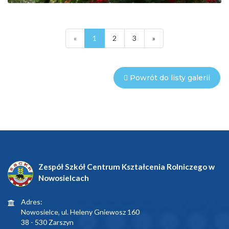
«
1
2
3
»
Powrót do listy galerii
Zespół Szkół Centrum Kształcenia Rolniczego w
Nowosielcach
Adres:
Nowosielce, ul. Heleny Gniewosz 160
38 - 530 Zarszyn