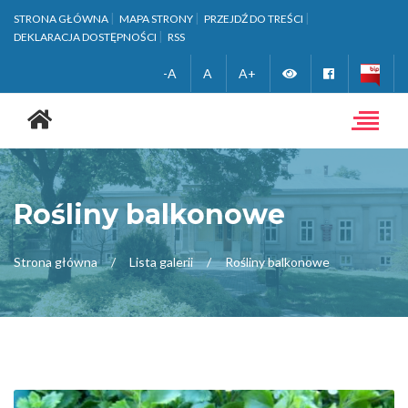
STRONA GŁÓWNA
MAPA STRONY
PRZEJDŹ DO TREŚCI
DEKLARACJA DOSTĘPNOŚCI
RSS
Zmień
Facebook
-A
A
A+
Strona
wersję
główna
Toggle
navigat
kontrastową
Rośliny balkonowe
Strona główna
Lista galerii
Rośliny balkonowe