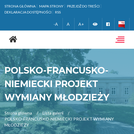
STRONA GŁÓWNA
MAPA STRONY
PRZEJDŹ DO TREŚCI
DEKLARACJA DOSTĘPNOŚCI
RSS
Zmień
Facebook
-A
A
A+
Strona
wersję
główna
Toggle
navigat
kontrastową
POLSKO-FRANCUSKO-
NIEMIECKI PROJEKT
WYMIANY MŁODZIEŻY
Strona główna
Lista galerii
POLSKO-FRANCUSKO-NIEMIECKI PROJEKT WYMIANY
MŁODZIEŻY