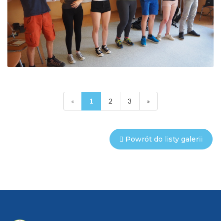
«
1
2
3
»
Powrót do listy galerii