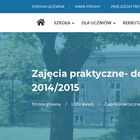
STRONA GŁÓWNA
MAPA STRONY
PRZEJDŹ DO TRE
Strona
SZKOŁA
DLA UCZNIÓW
REKRUT
główna
Zajęcia praktyczne- 
2014/2015
Strona główna
Lista galerii
Zajęcia praktyczn