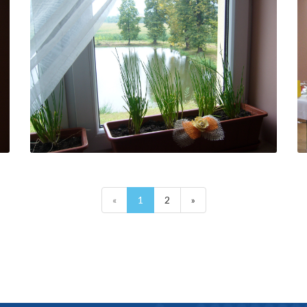
«
1
2
»