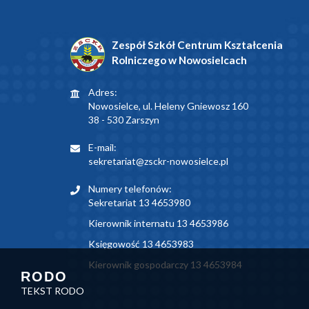
Zespół Szkół Centrum Kształcenia
Rolniczego w Nowosielcach
Adres:
Nowosielce, ul. Heleny Gniewosz 160
38 - 530 Zarszyn
E-mail:
sekretariat@zsckr-nowosielce.pl
Numery telefonów:
Sekretariat 13 4653980
Kierownik internatu 13 4653986
Księgowość 13 4653983
Kierownik gospodarczy 13 4653984
RODO
TEKST RODO