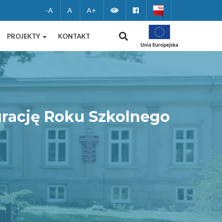
Zmień
Facebook
-A
A
A+
wersję
WYSZUKIWANIE
PROJEKTY
KONTAKT
kontrastową
urację Roku Szkolnego