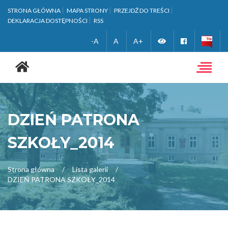
STRONA GŁÓWNA
MAPA STRONY
PRZEJDŹ DO TREŚCI
DEKLARACJA DOSTĘPNOŚCI
RSS
Zmień
Facebook
-A
A
A+
Strona
wersję
główna
Toggle
navigat
kontrastową
DZIEŃ PATRONA
SZKOŁY_2014
Strona główna
Lista galerii
DZIEŃ PATRONA SZKOŁY_2014