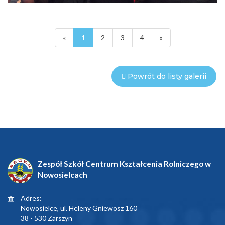
«
1
2
3
4
»
Powrót do listy galerii
Zespół Szkół Centrum Kształcenia Rolniczego w
Nowosielcach
Adres:
Nowosielce, ul. Heleny Gniewosz 160
38 - 530 Zarszyn