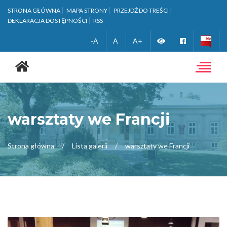
STRONA GŁÓWNA
MAPA STRONY
PRZEJDŹ DO TREŚCI
DEKLARACJA DOSTĘPNOŚCI
RSS
Zmień
Facebook
-A
A
A+
Strona
wersję
główna
Toggle
navigat
kontrastową
warsztaty we Francji
Strona główna
Lista galerii
warsztaty we Francji