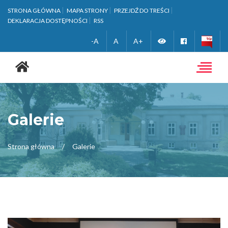
STRONA GŁÓWNA
MAPA STRONY
PRZEJDŹ DO TREŚCI
DEKLARACJA DOSTĘPNOŚCI
RSS
Zmień
Facebook
-A
A
A+
Strona
wersję
główna
Toggle
navigat
kontrastową
Galerie
Strona główna
Galerie