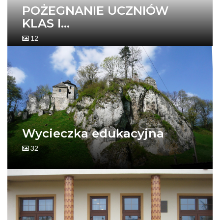
POŻEGNANIE UCZNIÓW
KLAS I...
12
Wycieczka edukacyjna
32