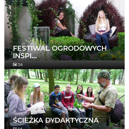
FESTIWAL OGRODOWYCH
INSPI...
16
ŚCIEŻKA DYDAKTYCZNA
16