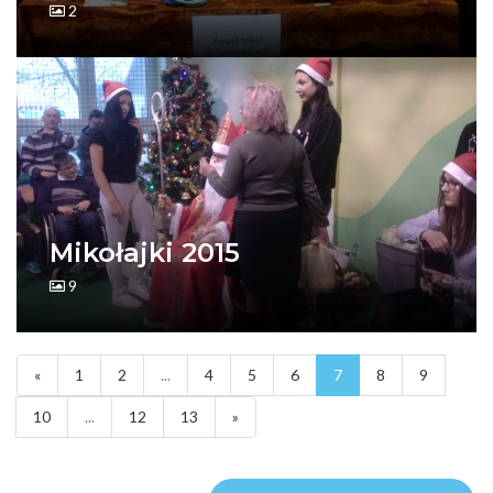
2
Mikołajki 2015
9
«
1
2
...
4
5
6
7
8
9
10
...
12
13
»