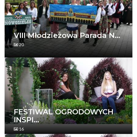
VIII Młodzieżowa Parada N...
20
FESTIWAL OGRODOWYCH
INSPI...
16