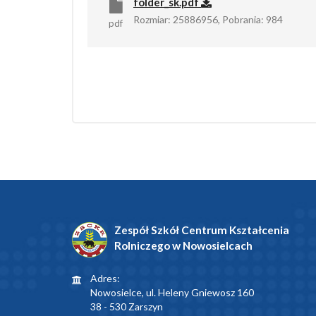
folder_sk.pdf
Rozmiar: 25886956, Pobrania: 984
pdf
Zespół Szkół Centrum Kształcenia
Rolniczego w Nowosielcach
Adres:
Nowosielce, ul. Heleny Gniewosz 160
38 - 530 Zarszyn