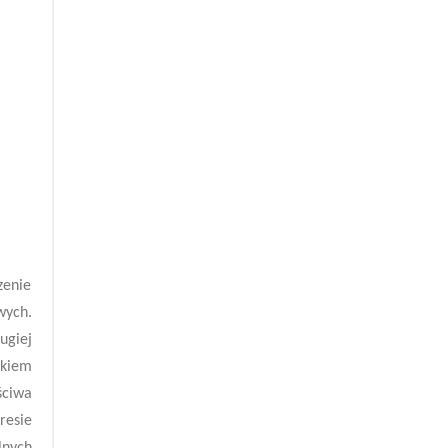
zenie
wych.
ugiej
nkiem
ściwa
resie