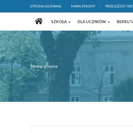
STRONA GŁÓWNA
MAPA STRONY
PRZEJDŹ DO TRE
Strona
SZKOŁA
DLA UCZNIÓW
REKRUT
główna
Strona główna