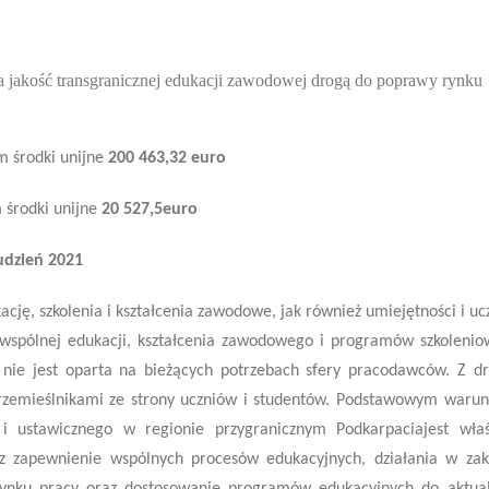
 jakość transgranicznej edukacji zawodowej drogą do poprawy rynku
 środki unijne
200 463,32 euro
 środki unijne
20 527,5euro
udzień 2021
ję, szkolenia i kształcenia zawodowe, jak również umiejętności i uc
e wspólnej edukacji, kształcenia zawodowego i programów szkolenio
 nie jest oparta na bieżących potrzebach sfery pracodawców. Z dr
i rzemieślnikami ze strony uczniów i studentów. Podstawowym waru
i ustawicznego w regionie przygranicznym Podkarpaciajest wła
oraz zapewnienie wspólnych procesów edukacyjnych, działania w zak