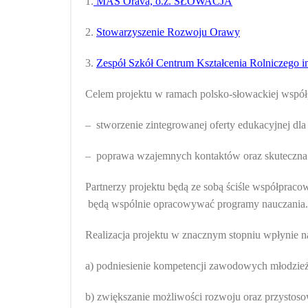
1.
MAS Orava, o.z. SŁOWACJA
2.
Stowarzyszenie Rozwoju Orawy
3.
Zespół Szkół Centrum Kształcenia Rolniczego
Celem projektu w ramach polsko-słowackiej współp
– stworzenie zintegrowanej oferty edukacyjnej dla
– poprawa wzajemnych kontaktów oraz skuteczna 
Partnerzy projektu będą ze sobą ściśle współprac
będą wspólnie opracowywać programy nauczania.
Realizacja projektu w znacznym stopniu wpłynie n
a) podniesienie kompetencji zawodowych młodzież
b) zwiększanie możliwości rozwoju oraz przystosow