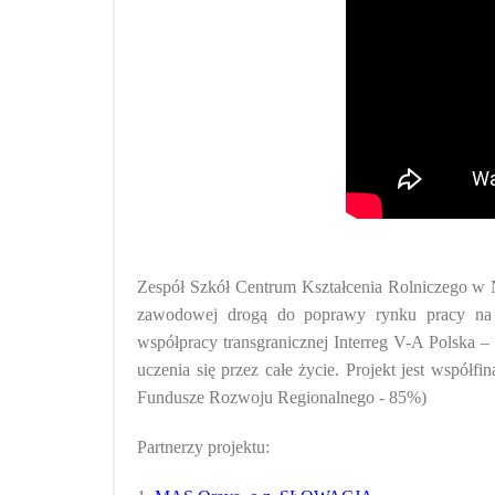
Zespół Szkół Centrum Kształcenia Rolniczego w No
zawodowej drogą do poprawy rynku pracy na t
współpracy transgranicznej Interreg V-A Polska –
uczenia się przez całe życie. Projekt jest wspó
Fundusze Rozwoju Regionalnego - 85%)
Partnerzy projektu: