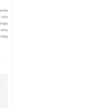
pania
 celu
kiego
gramy
 sobą