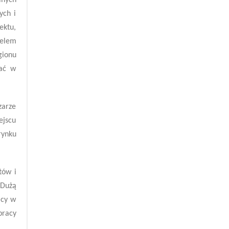
lnych
ych i
ektu,
Celem
gionu
wać w
zarze
ejscu
rynku
tów i
 Dużą
acy w
pracy