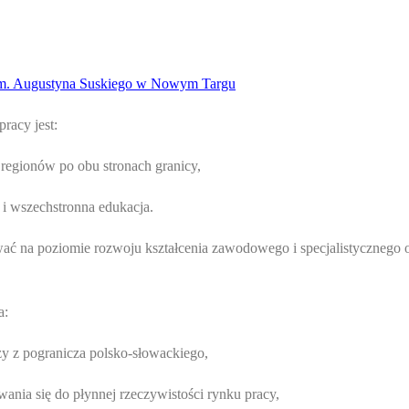
 im. Augustyna Suskiego w Nowym Targu
racy jest:
 regionów po obu stronach granicy,
i wszechstronna edukacja.
ować na poziomie rozwoju kształcenia zawodowego i specjalistycznego 
a:
y z pogranicza polsko-słowackiego,
ania się do płynnej rzeczywistości rynku pracy,