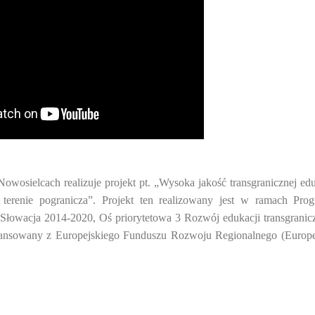
wosielcach realizuje projekt pt. „Wysoka jakość transgranicznej edu
erenie pogranicza”. Projekt ten realizowany jest w ramach Pro
 Słowacja 2014-2020, Oś priorytetowa 3 Rozwój edukacji transgranicz
łfinansowany z Europejskiego Funduszu Rozwoju Regionalnego (Europe