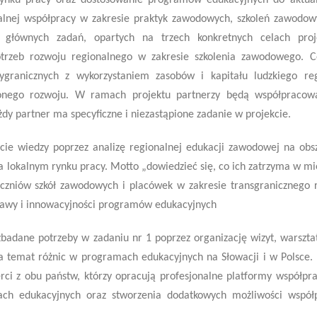
ynku pracy oraz dostosowanie programów edukacyjnych do aktua
lnej współpracy w zakresie praktyk zawodowych, szkoleń zawodow
ch głównych zadań, opartych na trzech konkretnych celach proj
potrzeb rozwoju regionalnego w zakresie szkolenia zawodowego. 
ygranicznych z wykorzystaniem zasobów i kapitału ludzkiego re
żonego rozwoju. W ramach projektu partnerzy będą współpraco
dy partner ma specyficzne i niezastąpione zadanie w projekcie.
cie wiedzy poprzez analizę regionalnej edukacji zawodowej na obs
a lokalnym rynku pracy. Motto „dowiedzieć się, co ich zatrzyma w mi
uczniów szkół zawodowych i placówek w zakresie transgranicznego 
rawy i innowacyjności programów edukacyjnych
badane potrzeby w zadaniu nr 1 poprzez organizację wizyt, warszta
a temat różnic w programach edukacyjnych na Słowacji i w Polsce.
erci z obu państw, którzy opracują profesjonalne platformy współpr
ach edukacyjnych oraz stworzenia dodatkowych możliwości współ