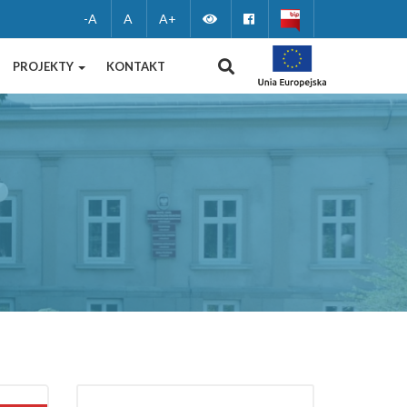
Zmień
Facebook
-A
A
A+
wersję
WYSZUKIWANIE
PROJEKTY
KONTAKT
kontrastową