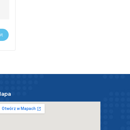
t
apa