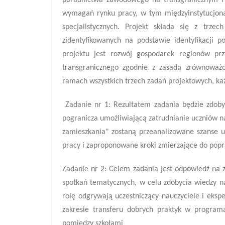
poradnictwa zawodowego na transgranicznym r
wymagań rynku pracy, w tym międzyinstytucjona
specjalistycznych. Projekt składa się z trze
zidentyfikowanych na podstawie identyfikacji 
projektu jest rozwój gospodarek regionów prz
transgranicznego zgodnie z zasadą zrównowa
ramach wszystkich trzech zadań projektowych, każ
Zadanie nr 1: Rezultatem zadania będzie zdoby
pogranicza umożliwiającą zatrudnianie uczniów n
zamieszkania" zostaną przeanalizowane szanse 
pracy i zaproponowane kroki zmierzające do pop
Zadanie nr 2: Celem zadania jest odpowiedź na z
spotkań tematycznych, w celu zdobycia wiedzy n
rolę odgrywają uczestniczący nauczyciele i eksp
zakresie transferu dobrych praktyk w program
pomiędzy szkołami