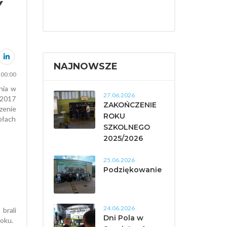
Y
NAJNOWSZE
00:00
nia w
27.06.2026
 2017
ZAKOŃCZENIE
szenie
ROKU
ołach
SZKOLNEGO
2025/2026
25.06.2026
Podziękowanie
24.06.2026
brali
Dni Pola w
noku.