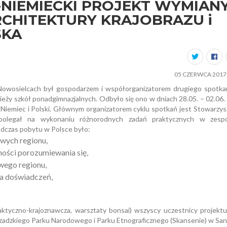
NIEMIECKI PROJEKT WYMIAN
RCHITEKTURY KRAJOBRAZU i
SKA
05 CZERWCA 2017 
Nowosielcach był gospodarzem i współorganizatorem drugiego spotka
ży szkół ponadgimnazjalnych. Odbyło się ono w dniach 28.05. – 02.06.
ji, Niemiec i Polski. Głównym organizatorem cyklu spotkań jest Stowarzy
 polegał na wykonaniu różnorodnych zadań praktycznych w zesp
dczas pobytu w Polsce było:
owych regionu,
ności porozumiewania się,
wego regionu,
na doświadczeń,
ktyczno-krajoznawcza, warsztaty bonsai) wszyscy uczestnicy projektu 
zczadzkiego Parku Narodowego i Parku Etnograficznego (Skansenie) w Sa