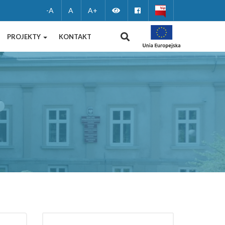
Zmień
Facebook
-A
A
A+
wersję
WYSZUKIWANIE
PROJEKTY
KONTAKT
kontrastową