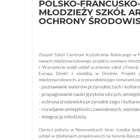
POLSKO-FRANCUSKO-
MŁODZIEŻY SZKÓŁ A
OCHRONY ŚRODOWI
Zespół Szkół Centrum Kształcenia Rolniczego w 
ramach międzynarodowego projektu wymiany młodzie
r. W projekcie wzięli udział uczniowie szkół z Franc
Europa Direkt z siedzibą w Dreźnie. Projekt
międzynarodowych, a przewodnimi jego tematami po
- poznawanie walorów przyrodniczych i kultur
- propagowanie nauki języków obcych, umiejęt
- ochrona środowiska przyrodniczego i kulturo
- rozwijanie umiejętności zawodowych, wymia
- integracja młodzieży.
Oprócz pobytu w Nowosielcach (m.in. ścieżka dyda
udział w działaniach projektowych na terenie Bies