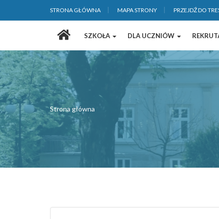
STRONA GŁÓWNA
MAPA STRONY
PRZEJDŹ DO TRE
Strona
SZKOŁA
DLA UCZNIÓW
REKRUT
główna
Strona główna