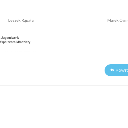
ek Rąpała Marek Cymem
Powró