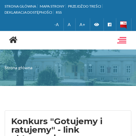
STRONA GŁÓWNA
MAPA STRONY
PRZEJDŹ DO TREŚCI
DEKLARACJA DOSTĘPNOŚCI
RSS
Zmień
Facebook
-A
A
A+
Strona
wersję
główna
Toggle
navigat
kontrastową
Strona główna
Konkurs "Gotujemy i
ratujemy" - link