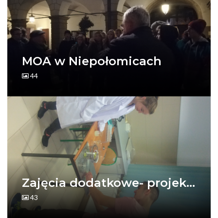
MOA w Niepołomicach
44
Zajęcia dodatkowe- projek...
43