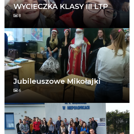
WYCIECZKA KLASY III LTP
8
Jubileuszowe Mikołajki
6