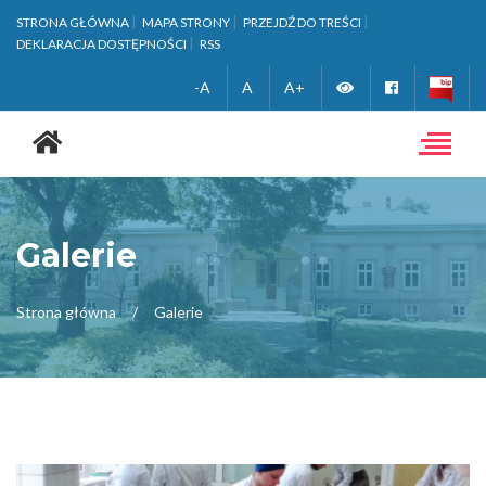
STRONA GŁÓWNA
MAPA STRONY
PRZEJDŹ DO TREŚCI
DEKLARACJA DOSTĘPNOŚCI
RSS
Zmień
Facebook
-A
A
A+
Strona
wersję
główna
Toggle
navigat
kontrastową
Galerie
Strona główna
Galerie