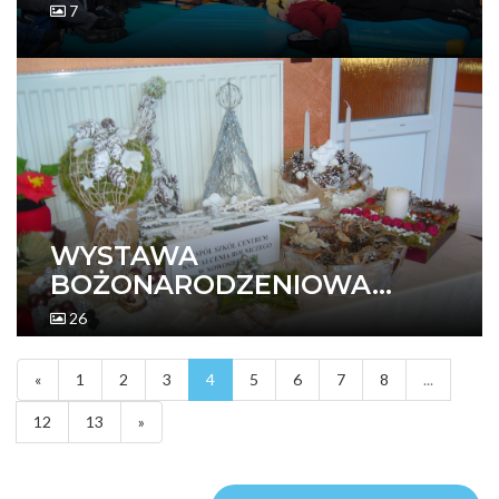
7
WYSTAWA
BOŻONARODZENIOWA...
26
«
1
2
3
4
5
6
7
8
...
12
13
»