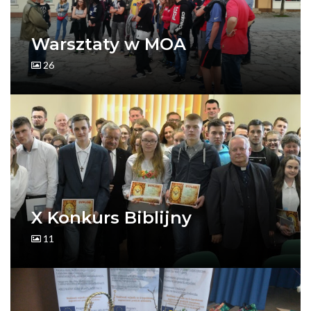
Warsztaty w MOA
26
X Konkurs Biblijny
11