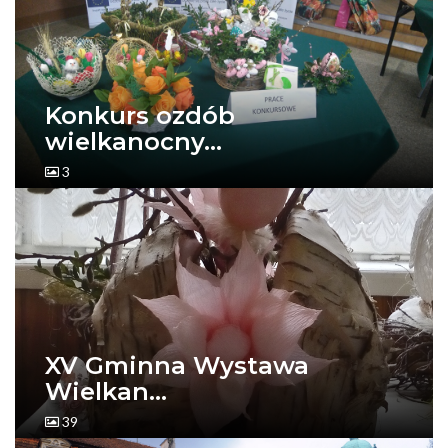
Konkurs ozdób
wielkanocny...
3
XV Gminna Wystawa
Wielkan...
39