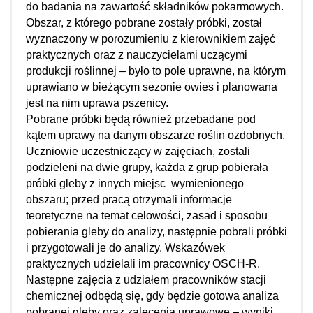
do badania na zawartość składników pokarmowych.
Obszar, z którego pobrane zostały próbki, został
wyznaczony w porozumieniu z kierownikiem zajęć
praktycznych oraz z nauczycielami uczącymi
produkcji roślinnej – było to pole uprawne, na którym
uprawiano w bieżącym sezonie owies i planowana
jest na nim uprawa pszenicy.
Pobrane próbki będą również przebadane pod
kątem uprawy na danym obszarze roślin ozdobnych.
Uczniowie uczestniczący w zajęciach, zostali
podzieleni na dwie grupy, każda z grup pobierała
próbki gleby z innych miejsc wymienionego
obszaru; przed pracą otrzymali informacje
teoretyczne na temat celowości, zasad i sposobu
pobierania gleby do analizy, następnie pobrali próbki
i przygotowali je do analizy. Wskazówek
praktycznych udzielali im pracownicy OSCH-R.
Następne zajęcia z udziałem pracowników stacji
chemicznej odbędą się, gdy będzie gotowa analiza
pobranej gleby oraz zalecenia uprawowe – wyniki