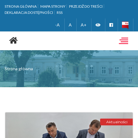
STRONA GŁÓWNA
MAPA STRONY
PRZEJDŹ DO TREŚCI
DEKLARACJA DOSTĘPNOŚCI
RSS
Zmień
Facebook
-A
A
A+
Strona
wersję
główna
Toggle
navigat
kontrastową
Strona główna
Aktualności