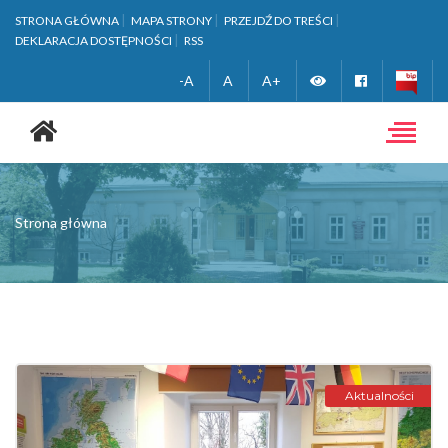
STRONA GŁÓWNA
MAPA STRONY
PRZEJDŹ DO TREŚCI
DEKLARACJA DOSTĘPNOŚCI
RSS
Zmień
Facebook
-A
A
A+
Strona
wersję
główna
Toggle
navigat
kontrastową
Strona główna
Aktualności