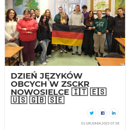
DZIEŃ JĘZYKÓW
OBCYCH W ZSCKR
NOWOSIELCE 🇮🇹 🇪🇸
🇺🇸 🇬🇧 🇸🇪
01 GRUDNIA 2025 07:58