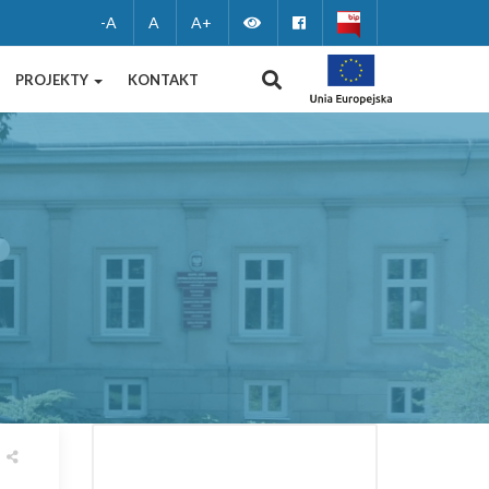
Zmień
Facebook
-A
A
A+
wersję
WYSZUKIWANIE
PROJEKTY
KONTAKT
kontrastową