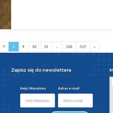
7
8
9
10
11
...
116
117
»
Zapisz się do newslettera
M
Imię i Nazwisko
Adres e-mail