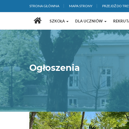
STRONA GŁÓWNA
MAPA STRONY
PRZEJDŹ DO TRE
Strona
SZKOŁA
DLA UCZNIÓW
REKRUT
główna
Ogłoszenia