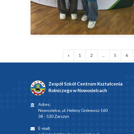
«
1
2
...
5
6
Zespół Szkół Centrum Kształcenia
Rolniczego w Nowosielcach
Adres:
Nowosielce, ul. Heleny Gniewosz 160
38 - 530 Zarszyn
E-mail: