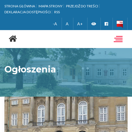
STRONA GŁÓWNA
MAPA STRONY
PRZEJDŹ DO TREŚCI
DEKLARACJA DOSTĘPNOŚCI
RSS
Zmień
Facebook
-A
A
A+
Strona
wersję
główna
Toggle
navigat
kontrastową
Ogłoszenia