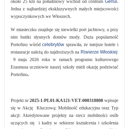
około 25 km na południowy wschód od centrum
Genui
.
Jedna z najbardziej ekskluzywnych małych miejscowości
wypoczynkowych we Włoszech.
W miasteczku znajduje się niewielki port jachtowy, a przy
nim butiki słynnych domów mody. Duża popularność
Portofino wśród
celebrytów
sprawiła, że tutejsze hotele i
.
restauracje należą do najdroższych na
Riwierze Włoskiej
9 maja 2026 roku w ramach programu kulturowego
Erasmusa uczniowie naszej szkoły mieli okazję podziwiać
Portofino
.
Projekt nr
2025-1-PL01-KA121-VET-000318808
wpisuje
się w
Akcję Kluczową: Mobilność edukacyjna oraz Typ
akcji: Akredytowane projekty na rzecz mobilności osób
uczących się
i kadry w sektorze kształcenia i szkolenia